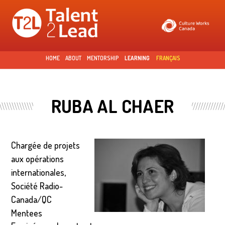
Skip to
main
content
HOME
ABOUT
MENTORSHIP
LEARNING
FRANÇAIS
RUBA AL CHAER
Chargée de projets
aux opérations
internationales,
Société Radio-
Canada/QC
Mentees