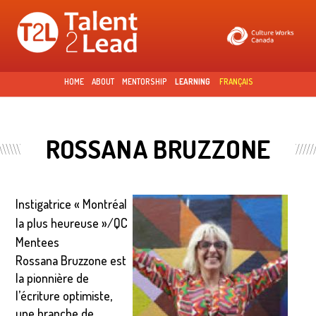
Skip to
main
content
HOME
ABOUT
MENTORSHIP
LEARNING
FRANÇAIS
ROSSANA BRUZZONE
Instigatrice « Montréal
la plus heureuse »/QC
Mentees
Rossana Bruzzone est
la pionnière de
l’écriture optimiste,
une branche de