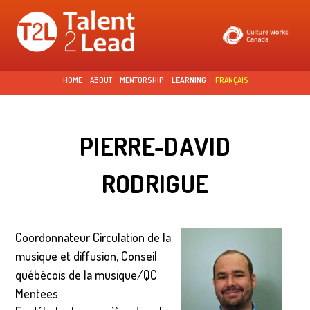
Skip to
main
content
HOME
ABOUT
MENTORSHIP
LEARNING
FRANÇAIS
PIERRE-DAVID
RODRIGUE
Coordonnateur Circulation de la
musique et diffusion, Conseil
québécois de la musique/QC
Mentees