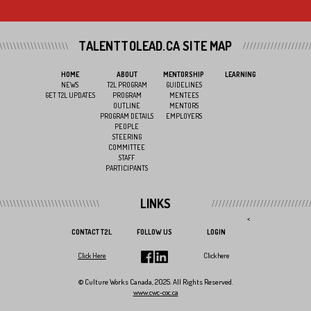
TALENTTOLEAD.CA SITE MAP
HOME
ABOUT
MENTORSHIP
LEARNING
NEWS
T2L PROGRAM
GUIDELINES
GET T2L UPDATES
PROGRAM
MENTEES
OUTLINE
MENTORS
PROGRAM DETAILS
EMPLOYERS
PEOPLE
STEERING
COMMITTEE
STAFF
PARTICIPANTS
LINKS
<
CONTACT T2L
FOLLOW US
LOGIN
Click Here
Click here
© Culture Works Canada, 2025. All Rights Reserved.
www.cwc-coc.ca