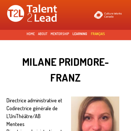
Skip to
main
content
HOME
ABOUT
MENTORSHIP
LEARNING
FRANÇAIS
MILANE PRIDMORE-
FRANZ
Directrice administrative et
Codirectrice générale de
L’UniThéâtre/AB
Mentees