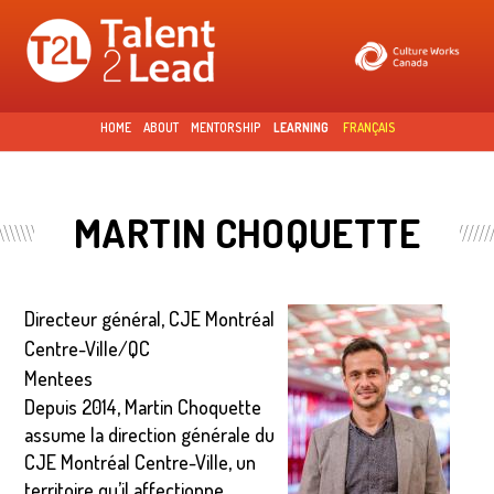
Skip to
main
content
HOME
ABOUT
MENTORSHIP
LEARNING
FRANÇAIS
MARTIN CHOQUETTE
Directeur général, CJE Montréal
Centre-Ville/QC
Mentees
Depuis 2014, Martin Choquette
assume la direction générale du
CJE Montréal Centre-Ville, un
territoire qu’il affectionne