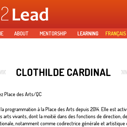
Skip to
main
content
ME
ABOUT
MENTORSHIP
LEARNING
FRANÇAIS
CLOTHILDE CARDINAL
ez Place des Arts/QC
e la programmation à la Place des Arts depuis 2014. Elle est acti
arts vivants, dont la moitié dans des fonctions de direction, d
nationale, notamment comme codirectrice générale et artistique 