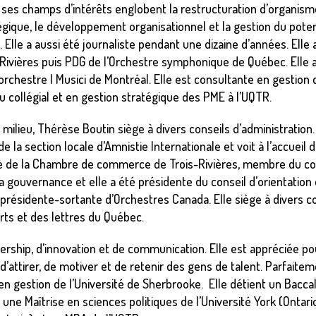
ses champs d’intérêts englobent la restructuration d’organismes
tégique, le développement organisationnel et la gestion du poten
lle a aussi été journaliste pendant une dizaine d’années. Elle 
Rivières puis PDG de l’Orchestre symphonique de Québec. Elle
’orchestre I Musici de Montréal. Elle est consultante en gestion
 collégial et en gestion stratégique des PME à l’UQTR.
ilieu, Thérèse Boutin siège à divers conseils d’administration
a section locale d’Amnistie Internationale et voit à l’accueil de
 de la Chambre de commerce de Trois-Rivières, membre du cons
la gouvernance et elle a été présidente du conseil d’orientatio
 présidente-sortante d’Orchestres Canada. Elle siège à divers c
rts et des lettres du Québec.
ership, d’innovation et de communication. Elle est appréciée p
d’attirer, de motiver et de retenir des gens de talent. Parfaite
 en gestion de l’Université de Sherbrooke. Elle détient un Bacca
, une Maîtrise en sciences politiques de l’Université York (Ontari