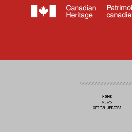
HOME
NEWS
GET T2L UPDATES