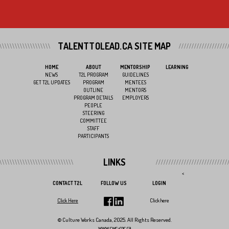
TALENTTOLEAD.CA SITE MAP
HOME
ABOUT
MENTORSHIP
LEARNING
NEWS
T2L PROGRAM
GUIDELINES
GET T2L UPDATES
PROGRAM
MENTEES
OUTLINE
MENTORS
PROGRAM DETAILS
EMPLOYERS
PEOPLE
STEERING
COMMITTEE
STAFF
PARTICIPANTS
LINKS
<
CONTACT T2L
FOLLOW US
LOGIN
Click Here
Click here
© Culture Works Canada, 2025. All Rights Reserved.
www.cwc-coc.ca