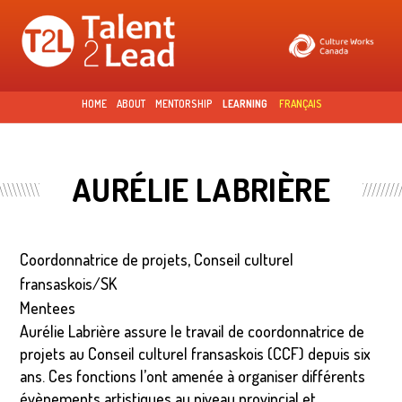
Skip to
main
content
HOME
ABOUT
MENTORSHIP
LEARNING
FRANÇAIS
AURÉLIE LABRIÈRE
Coordonnatrice de projets, Conseil culturel
fransaskois/SK
Mentees
Aurélie Labrière assure le travail de coordonnatrice de
projets au Conseil culturel fransaskois (CCF) depuis six
ans. Ces fonctions l’ont amenée à organiser différents
évènements artistiques au niveau provincial et