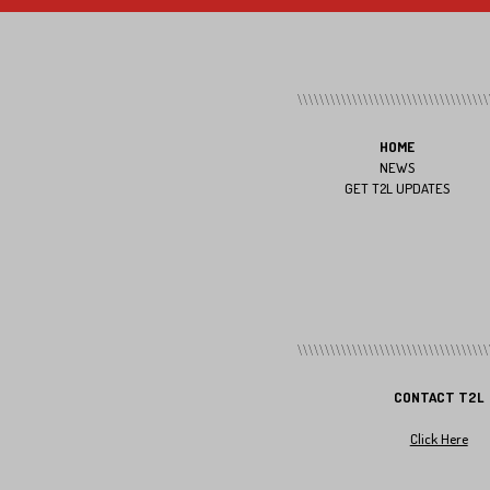
HOME
NEWS
GET T2L UPDATES
CONTACT T2L
Click Here