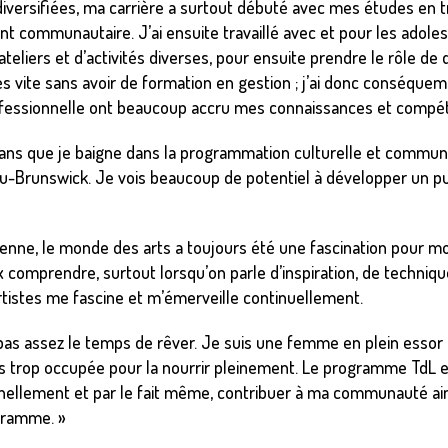
versifiées, ma carrière a surtout débuté avec mes études en tra
t communautaire. J’ai ensuite travaillé avec et pour les adol
ateliers et d’activités diverses, pour ensuite prendre le rôle de
très vite sans avoir de formation en gestion ; j’ai donc conséqu
ofessionnelle ont beaucoup accru mes connaissances et compét
 ans que je baigne dans la programmation culturelle et commu
au-Brunswick. Je vois beaucoup de potentiel à développer un 
ienne, le monde des arts a toujours été une fascination pour m
omprendre, surtout lorsqu’on parle d’inspiration, de techniques
rtistes me fascine et m’émerveille continuellement.
pas assez le temps de rêver. Je suis une femme en plein essor 
is trop occupée pour la nourrir pleinement. Le programme TdL 
nellement et par le fait même, contribuer à ma communauté ai
ogramme. »