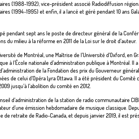
taires (1988-1992); vice-président associé Radiodiffusion région
aires (1994-1995) et enfin, il a lancé et géré pendant 10 ans Ga
cupé pendant sept ans le poste de directeur général de la Confér
s du milieu à la réforme en 2011 de la Loi sur le droit d’auteur.
niversité de Montréal, une Maîtrise de l’Université d’Oxford, en 
que à l’École nationale d’administration publique à Montréal. I
’administration de la Fondation des prix du Gouverneur général p
s de celui d’Opéra Lyra Ottawa. Il a été président du Comité c
2009 jusqu’à l’abolition du comité en 2012.
conseil d’administration de la station de radio communautaire CIB
eur d’une émission hebdomadaire de musique classique. Depuis l
se de retraite de Radio-Canada, et depuis janvier 2019, il est pr