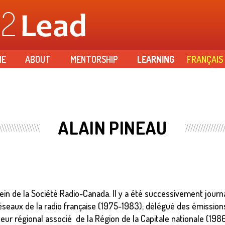
Skip to
main
content
ME
ABOUT
MENTORSHIP
LEARNING
FRANÇAIS
ALAIN PINEAU
in de la Société Radio-Canada. Il y a été successivement journa
éseaux de la radio française (1975-1983); délégué des émission
teur régional associé de la Région de la Capitale nationale (19